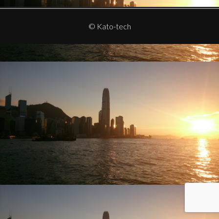
ビ
ゲ
© Kato-tech
ー
シ
ョ
ン