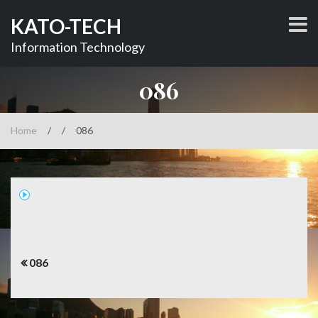
コ
KATO-TECH
ン
テ
Information Technology
ン
ツ
086
へ
ス
キ
Home
/
/
086
ッ
プ
投
086
稿
ナ