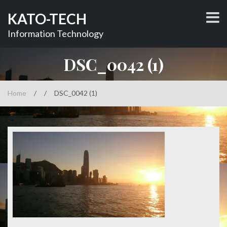
コ
KATO-TECH
ン
テ
Information Technology
ン
ツ
DSC_0042 (1)
へ
ス
キ
Home
/
/
DSC_0042 (1)
ッ
プ