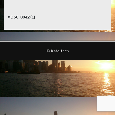
投
DSC_0042 (1)
稿
ナ
ビ
ゲ
© Kato-tech
ー
シ
ョ
ン